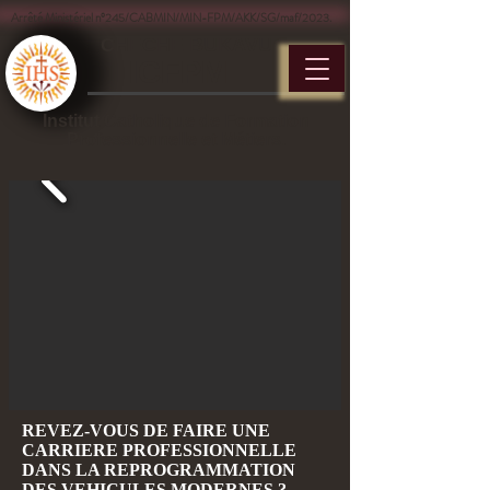
Arrêté Ministériel n°245/CABMIN/MIN-FPM/AKK/SG/maf/2023.
CHECHE BUKAVU
ICFPM
Institut Catholique de Formation
Professionnelle et Métiers.
REVEZ-VOUS DE FAIRE UNE
CARRIERE PROFESSIONNELLE
DANS LA REPROGRAMMATION
DES VEHICULES MODERNES ?